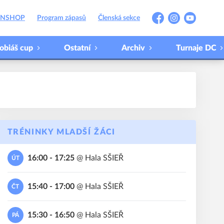
ANSHOP
Program zápasů
Členská sekce
Facebook
Instagram
YouTube
obiáš cup
Ostatní
Archiv
Turnaje DC
TRÉNINKY MLADŠÍ ŽÁCI
16:00 - 17:25
@
Hala SŠIEŘ
ÚT
15:40 - 17:00
@
Hala SŠIEŘ
ČT
15:30 - 16:50
@
Hala SŠIEŘ
PÁ