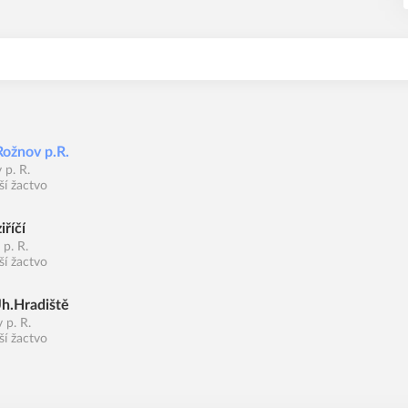
Rožnov p.R.
 p. R.
dší žactvo
říčí
p. R.
dší žactvo
Uh.Hradiště
 p. R.
dší žactvo