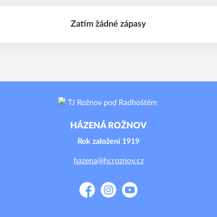
Zatím žádné zápasy
HÁZENÁ ROŽNOV
Rok založení 1919
hazena@hcroznov.cz
Facebook
Instagram
YouTube