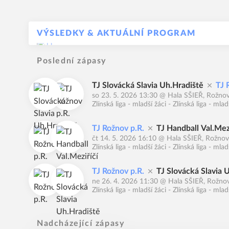
VÝSLEDKY & AKTUÁLNÍ PROGRAM
Poslední zápasy
TJ Slovácká Slavia Uh.Hradiště
TJ 
so 23. 5. 2026 13:30
@
Hala SŠIEŘ, Rožnov
Zlínská liga - mladší žáci - Zlínská liga - mla
TJ Rožnov p.R.
TJ Handball Val.Mezi
čt 14. 5. 2026 16:10
@
Hala SŠIEŘ, Rožnov 
Zlínská liga - mladší žáci - Zlínská liga - mla
TJ Rožnov p.R.
TJ Slovácká Slavia 
ne 26. 4. 2026 11:30
@
Hala SŠIEŘ, Rožnov
Zlínská liga - mladší žáci - Zlínská liga - mla
Nadcházející zápasy