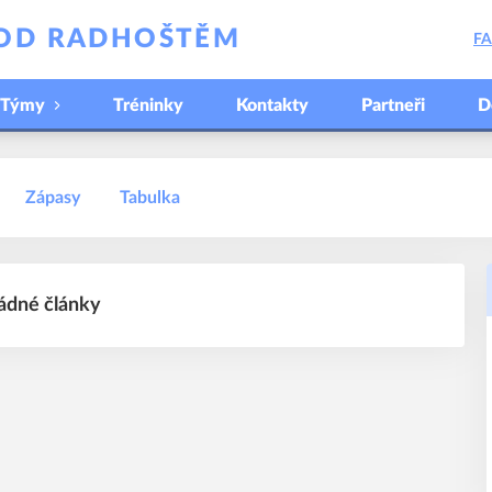
POD RADHOŠTĚM
F
Týmy
Tréninky
Kontakty
Partneři
D
Zápasy
Tabulka
ádné články