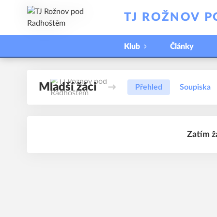
TJ ROŽNOV 
Klub
Články
Mladší žáci
Přehled
Soupiska
Zatím ž