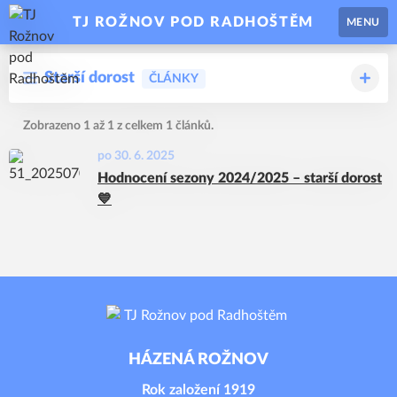
TJ ROŽNOV POD RADHOŠTĚM
MENU
Starší dorost
ČLÁNKY
Zobrazeno 1 až 1 z celkem 1 článků.
po 30. 6. 2025
Hodnocení sezony 2024/2025 – starší dorost
💙
HÁZENÁ ROŽNOV
Rok založení 1919