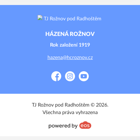
HÁZENÁ ROŽNOV
Rok založení 1919
hazena@hcroznov.cz
Facebook
Instagram
YouTube
TJ Rožnov pod Radhoštěm © 2026.
Všechna práva vyhrazena