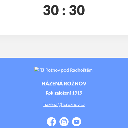
30 : 30
HÁZENÁ ROŽNOV
Rok založení 1919
hazena@hcroznov.cz
Facebook
Instagram
YouTube