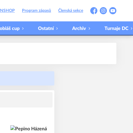
ANSHOP
Program zápasů
Členská sekce
Facebook
Instagram
YouTube
obiáš cup
Ostatní
Archiv
Turnaje DC