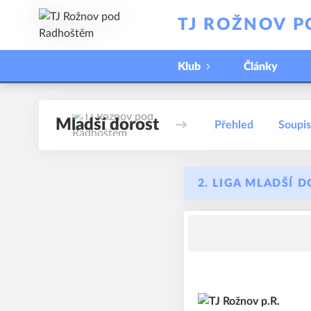
TJ ROŽNOV 
Klub
Články
Mladší dorost
Přehled
Soupi
2. LIGA MLADŠÍ 