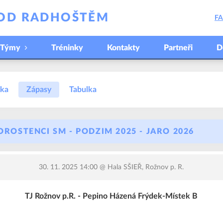
POD RADHOŠTĚM
F
Týmy
Tréninky
Kontakty
Partneři
D
ska
Zápasy
Tabulka
DOROSTENCI SM - PODZIM 2025 - JARO 2026
30. 11. 2025 14:00
@ Hala SŠIEŘ, Rožnov p. R.
TJ Rožnov p.R. - Pepino Házená Frýdek-Místek B