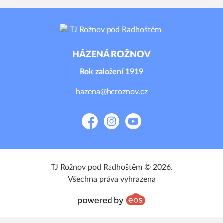
HÁZENÁ ROŽNOV
Rok založení 1919
hazena@hcroznov.cz
Facebook
Instagram
YouTube
TJ Rožnov pod Radhoštěm © 2026.
Všechna práva vyhrazena