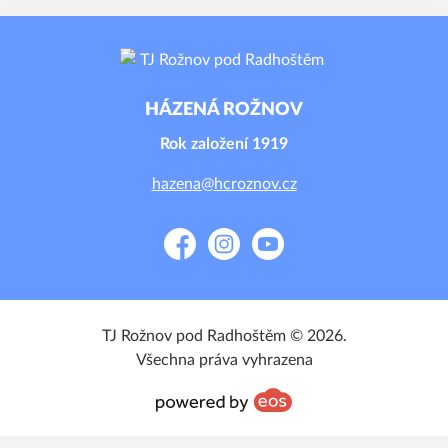
HÁZENÁ ROŽNOV
Rok založení 1919
hazena@hcroznov.cz
Facebook
Instagram
YouTube
TJ Rožnov pod Radhoštěm © 2026.
Všechna práva vyhrazena