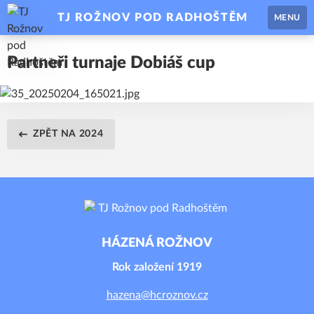
TJ ROŽNOV POD RADHOŠTĚM
MENU
Partneři turnaje Dobiáš cup
ZPĚT NA 2024
HÁZENÁ ROŽNOV
Rok založení 1919
hazena@hcroznov.cz