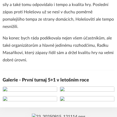
síly a také tomu odpovídalo i tempo a kvalita hry. Poslední
zápas proti Holešovu už se nesl v duchu poměrně
pomalejšího tempa ze strany domácích, Holešovští ale tempo
nesnížili.
Na konec bych ráda poděkovala nejen všem účastníkům, ale
také organizátorům a hlavně jedinému rozhodčímu, Radku
Masaříkovi, který zápasy řídil sám a držel kvalitu hry na velmi
dobré úrovni.
Galerie - První turnaj 5+1 v letošním roce
+68