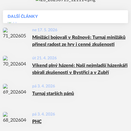
DALŠÍ ČLÁNKY
ne 17. 5. 2026
Minižáci bojovali v Rožnově: Turnaj minižáků
přinesl radost ze hry i cenné zkušenosti
út 21. 4. 2026
Víkend plný házené: Naši nejmladší házenkáři
sbírali zkušenosti v Bystřici a v Zubří
pá 3. 4. 2026
Turnaj starších pánů
pá 3. 4. 2026
PHC