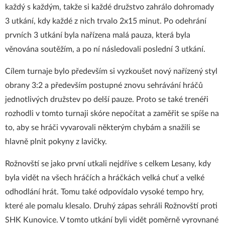
každý s každým, takže si každé družstvo zahrálo dohromady
3 utkání, kdy každé z nich trvalo 2x15 minut. Po odehrání
prvních 3 utkání byla nařízena malá pauza, která byla
věnována soutěžím, a po ní následovali poslední 3 utkání.
Cílem turnaje bylo především si vyzkoušet nový nařízený styl
obrany 3:2 a především postupné znovu sehrávání hráčů
jednotlivých družstev po delší pauze. Proto se také trenéři
rozhodli v tomto turnaji skóre nepočítat a zaměřit se spíše na
to, aby se hráči vyvarovali některým chybám a snažili se
hlavně plnit pokyny z lavičky.
Rožnovští se jako první utkali nejdříve s celkem Lesany, kdy
byla vidět na všech hráčích a hráčkách velká chuť a velké
odhodlání hrát. Tomu také odpovídalo vysoké tempo hry,
které ale pomalu klesalo. Druhý zápas sehráli Rožnovští proti
SHK Kunovice. V tomto utkání byli vidět poměrně vyrovnané