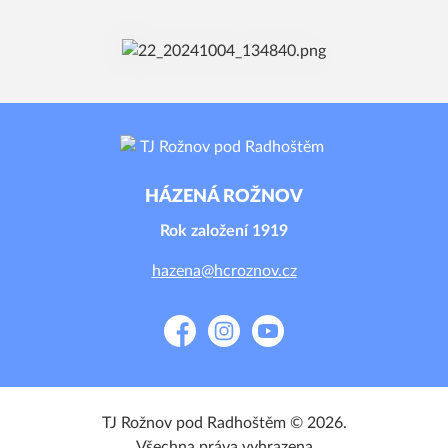
HÁZENÁ ROŽNOV
Rok založení 1919
hazena@hcroznov.cz
Facebook
Instagram
YouTube
TJ Rožnov pod Radhoštěm © 2026.
Všechna práva vyhrazena