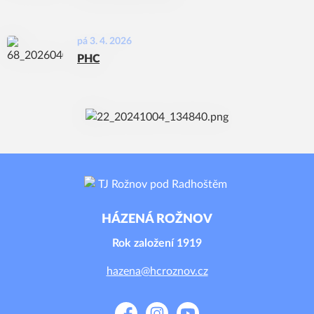
pá 3. 4. 2026
PHC
HÁZENÁ ROŽNOV
Rok založení 1919
hazena@hcroznov.cz