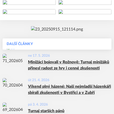
+92
DALŠÍ ČLÁNKY
ne 17. 5. 2026
Minižáci bojovali v Rožnově: Turnaj minižáků
přinesl radost ze hry i cenné zkušenosti
út 21. 4. 2026
Víkend plný házené: Naši nejmladší házenkáři
sbírali zkušenosti v Bystřici a v Zubří
pá 3. 4. 2026
Turnaj starších pánů