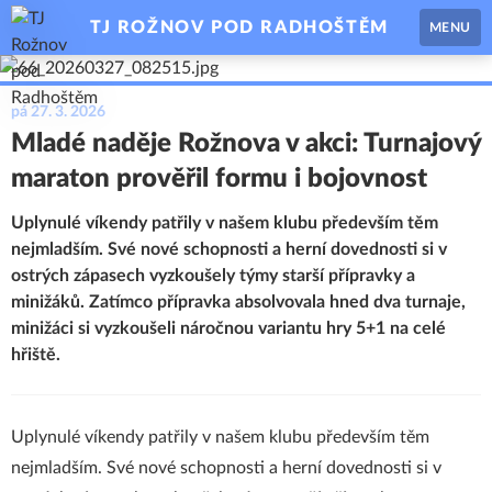
TJ ROŽNOV POD RADHOŠTĚM
MENU
pá 27. 3. 2026
Mladé naděje Rožnova v akci: Turnajový
maraton prověřil formu i bojovnost
Uplynulé víkendy patřily v našem klubu především těm
nejmladším. Své nové schopnosti a herní dovednosti si v
ostrých zápasech vyzkoušely týmy starší přípravky a
minižáků. Zatímco přípravka absolvovala hned dva turnaje,
minižáci si vyzkoušeli náročnou variantu hry 5+1 na celé
hřiště.
Uplynulé víkendy patřily v našem klubu především těm
nejmladším. Své nové schopnosti a herní dovednosti si v