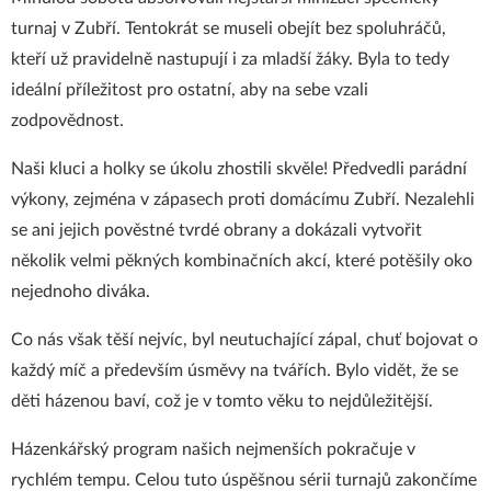
turnaj v Zubří. Tentokrát se museli obejít bez spoluhráčů,
kteří už pravidelně nastupují i za mladší žáky. Byla to tedy
ideální příležitost pro ostatní, aby na sebe vzali
zodpovědnost.
Naši kluci a holky se úkolu zhostili skvěle! Předvedli parádní
výkony, zejména v zápasech proti domácímu Zubří. Nezalehli
se ani jejich pověstné tvrdé obrany a dokázali vytvořit
několik velmi pěkných kombinačních akcí, které potěšily oko
nejednoho diváka.
Co nás však těší nejvíc, byl neutuchající zápal, chuť bojovat o
každý míč a především úsměvy na tvářích. Bylo vidět, že se
děti házenou baví, což je v tomto věku to nejdůležitější.
Házenkářský program našich nejmenších pokračuje v
rychlém tempu. Celou tuto úspěšnou sérii turnajů zakončíme