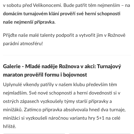
v sobotu před Velikonocemi. Bude patřit těm nejmenším – na
domácím turnajovém klání prověří své herní schopnosti
naše nejmenší přípravka
.
Přijďte naše malé talenty podpořit a vytvořit jim v Rožnově
parádní atmosféru!
Galerie - Mladé naděje Rožnova v akci: Turnajový
maraton prověřil formu i bojovnost
Uplynulé víkendy patřily v našem klubu především těm
nejmladším. Své nové schopnosti a herní dovednosti si v
ostrých zápasech vyzkoušely týmy starší přípravky a
minižáků. Zatímco přípravka absolvovala hned dva turnaje,
minižáci si vyzkoušeli náročnou variantu hry 5+1 na celé
hřiště.