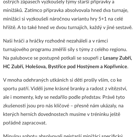
ostrých zápasech vyzkoušely týmy starší přípravky a
minižáků. Zatímco přípravka absolvovala hned dva turnaje,
minižáci si vyzkoušeli náročnou variantu hry 5+1 na celé
hřiště. A to také hned ve dvou turnajích, každý v jiné sestavě.
Naši hráči a hráčky rozhodně nezaháleli a v rámci
turnajového programu změřili síly s týmy z celého regionu.
Na palubovce se postupně potkali se soupeři z
Lesany Zubří,
HC Zubří, Holešova, Bystřice pod Hostýnem a Kopřivnice
.
V mnoha odehraných utkáních si děti prošly vším, co ke
sportu patří. Viděli jsme krásné branky a radost z vítězství,
ale i momenty, kdy se nedařilo podle představ. Právě tyto
zkušenosti jsou pro nás klíčové – přesně nám ukázaly, na
kterých herních dovednostech musíme v tréninku ještě
pořádně zapracovat.
Minulou sobotu absolvovali nejstarší minižáci specifický